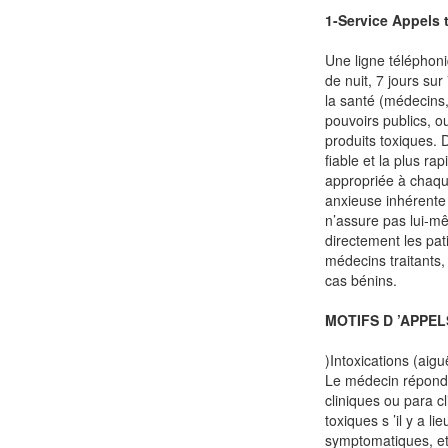
1-Service Appels
Une ligne téléphon
de nuit, 7 jours sur
la santé (médecins
pouvoirs publics, o
produits toxiques.
fiable et la plus ra
appropriée à chaqu
anxieuse inhérente 
n’assure pas lui-m
directement les pat
médecins traitants,
cas bénins.
MOTIFS D ’APPEL
)Intoxications (aig
Le médecin réponde
cliniques ou para c
toxiques s ’il y a l
symptomatiques, et/