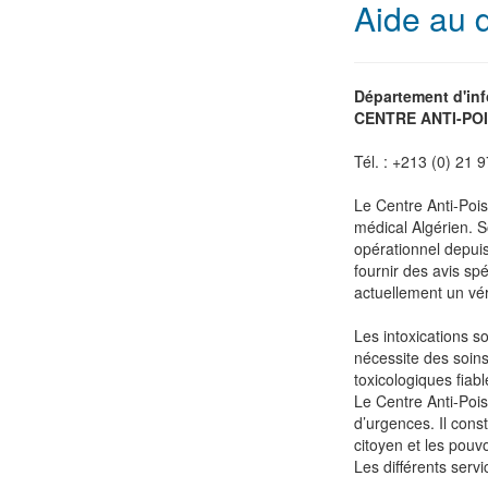
Aide au 
Département d'in
CENTRE ANTI-PO
Tél. : +213 (0) 21 
Le Centre Anti-Poi
médical Algérien. S
opérationnel depuis
fournir des avis spé
actuellement un vér
Les intoxications s
nécessite des soin
toxicologiques fiabl
Le Centre Anti-Poiso
d’urgences. Il cons
citoyen et les pouvo
Les différents servi