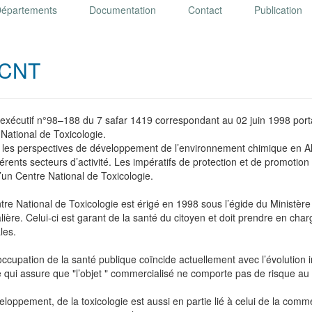
épartements
Documentation
Contact
Publication
 CNT
exécutif n°98–188 du 7 safar 1419 correspondant au 02 juin 1998 porta
National de Toxicologie.
les perspectives de développement de l’environnement chimique en Algér
férents secteurs d’activité. Les impératifs de protection et de promotion
’un Centre National de Toxicologie.
re National de Toxicologie est érigé en 1998 sous l’égide du Ministère
lière. Celui-ci est garant de la santé du citoyen et doit prendre en cha
les.
ccupation de la santé publique coïncide actuellement avec l’évolution in
e qui assure que "l’objet " commercialisé ne comporte pas de risque 
loppement, de la toxicologie est aussi en partie lié à celui de la comm