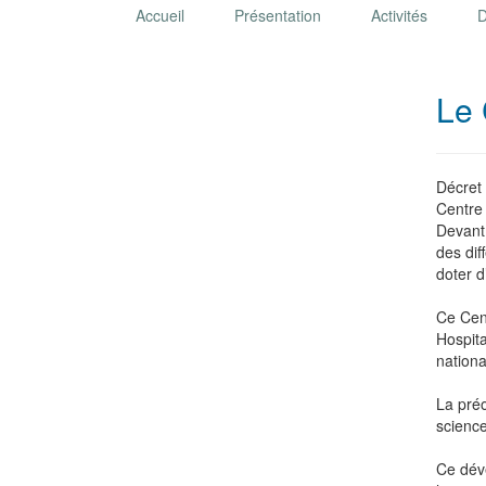
Accueil
Présentation
Activités
D
Le
Décret 
Centre 
Devant 
des dif
doter d
Ce Cent
Hospita
nationa
La préo
scienc
Ce déve